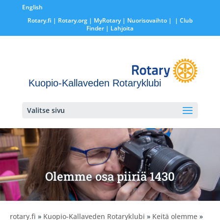
English
Rotary.fi
|
Rotary.org
|
MyRotary |
Nuorisovaihto
|
| Club
Finder
| Lahjoita
Kuopio-Kallaveden Rotaryklubi
Valitse sivu
Olemme osa piiriä 1430
rotary.fi
»
Kuopio-Kallaveden Rotaryklubi
»
Keitä olemme
»