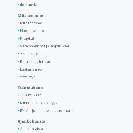
Ilo esitellä
Mitä teemme
Mitä teemme
Nuorisovaihto
Projektit
Varainhankinta ja lahjoitukset
Yhteiset projektit
Rotaract ja Interact
Lääkäripankki
Yhteistyö
Tule mukaan
Tule mukaan
Kiinnostaako jäsenyys?
RYLA – Johtajuuskoulutus nuorille
Ajankohtaista
Ajankohtaista