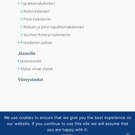
Tapahtumakalenteri
Klubin kalenteri
Piirin kalenteriin
Klubien ja piirin tapahtumakalenteri
Suomen Rotaryn kalenteriin
Presidentin uutiset
Jäsenille
Jäsensivusto
Klubin omat ohjeet
Yhteystiedot
We use cookies to ensure that we give you the best experience on
Copyright © Suomen Rotarypalvelu ry 2026 |
our website. If you continue to use this site we will assume that
Jäsentietojärjestelmän tietosuojaseloste
|
Henkilötietojen
you are happy with it.
käsittely Rotarytoiminnassa