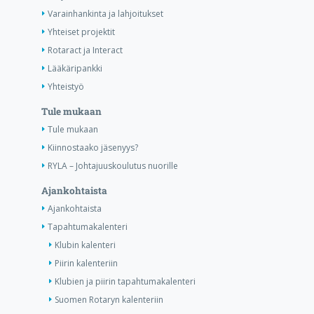
Varainhankinta ja lahjoitukset
Yhteiset projektit
Rotaract ja Interact
Lääkäripankki
Yhteistyö
Tule mukaan
Tule mukaan
Kiinnostaako jäsenyys?
RYLA – Johtajuuskoulutus nuorille
Ajankohtaista
Ajankohtaista
Tapahtumakalenteri
Klubin kalenteri
Piirin kalenteriin
Klubien ja piirin tapahtumakalenteri
Suomen Rotaryn kalenteriin