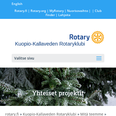
English
Rotary.fi
|
Rotary.org
|
MyRotary |
Nuorisovaihto
|
| Club
Finder
| Lahjoita
Kuopio-Kallaveden Rotaryklubi
Valitse sivu
Yhteiset projektit
rotary.fi
»
Kuopio-Kallaveden Rotaryklubi
»
Mitä teemme
»