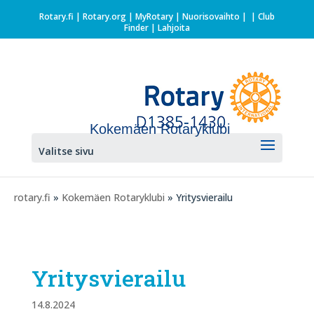
Rotary.fi
|
Rotary.org
|
MyRotary |
Nuorisovaihto
|
| Club
Finder
| Lahjoita
Kokemäen Rotaryklubi
Valitse sivu
rotary.fi
»
Kokemäen Rotaryklubi
» Yritysvierailu
Yritysvierailu
14.8.2024