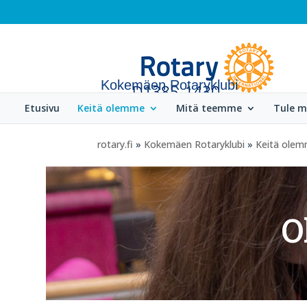
Kokemäen Rotaryklubi
Etusivu
Keitä olemme
Mitä teemme
Tule 
rotary.fi
»
Kokemäen Rotaryklubi
»
Keitä ole
O