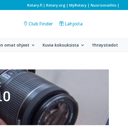
Rotary.fi
Rotary.org
MyRotary |
Nuorisovaihto
|
|
|
Club Finder
Lahjoita
in omat ohjeet
Kuvia kokouksista
Yhteystiedot
10