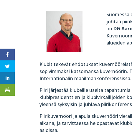
Suomessa on
johtaa pii
on
​ DG ​Aa
Kuvernöörin
alueiden ap
Klubit tekevät ehdotukset kuvernööreistä
sopivimmaksi katsomansa kuvernöörin. T
Internationalin maailmankonferenssissa.
Piiri järjestää klubeille useita tapahtumi
klubipresidenttien ja klubivirkailijoiden 
yleensä syksyisin ja juhlava piirikonferens
Piirikuvernööri ja apulaiskuvernööri viera
aikana, ja tarvittaessa he opastavat klubia
asioissa.