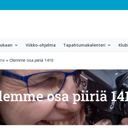
mukaan
Viikko-ohjelma
Tapahtumakalenteri
Klub
mme
» Olemme osa piiriä 1410
lemme osa piiriä 14