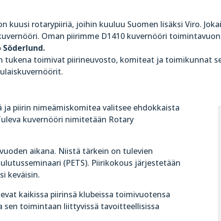
 kuusi rotarypiiriä, joihin kuuluu Suomen lisäksi Viro. Jokais
rikuvernööri. Oman piirimme D1410 kuvernööri toimintavuo
ro Söderlund
.
 tukena toimivat piirineuvosto, komiteat ja toimikunnat sek
ulaiskuvernöörit.
 ja piirin nimeämiskomitea valitsee ehdokkaista
uleva kuvernööri nimitetään Rotary
a vuoden aikana. Niistä tärkein on tulevien
koulutusseminaari (PETS). Piirikokous järjestetään
si keväisin.
ilevat kaikissa piirinsä klubeissa toimivuotensa
 sen toimintaan liittyvissä tavoitteellisissa