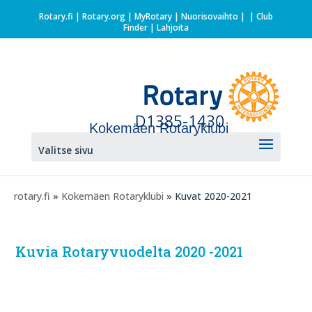
Rotary.fi
|
Rotary.org
|
MyRotary |
Nuorisovaihto
|
| Club
Finder
| Lahjoita
Kokemäen Rotaryklubi
Valitse sivu
rotary.fi
»
Kokemäen Rotaryklubi
» Kuvat 2020-2021
Kuvia Rotaryvuodelta 2020 -2021