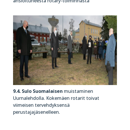
ansioituneesta rotary-toiminnasta
9.4.
Sulo Suomalaisen
muistaminen
Uurnalehdolla. Kokemäen rotarit toivat
viimeisen tervehdyksensä
perustajajäsenelleen.