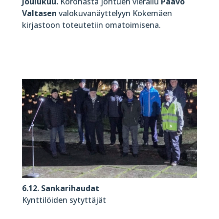
Joulukuu.
Koronasta johtuen vierailu
Paavo
Valtasen
valokuvanäyttelyyn Kokemäen
kirjastoon toteutetiin omatoimisena.
6.12. Sankarihaudat
Kynttilöiden sytyttäjät