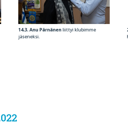
14.3. Anu Pärnänen
liittyi klubimme
jäseneksi.
2022