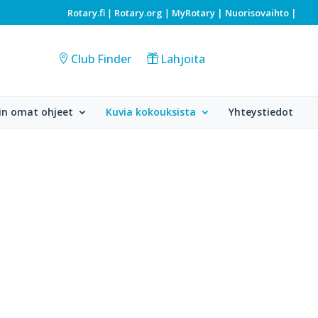
Rotary.fi
Rotary.org
MyRotary |
Nuorisovaihto
|
|
|
Club Finder
Lahjoita
in omat ohjeet
Kuvia kokouksista
Yhteystiedot