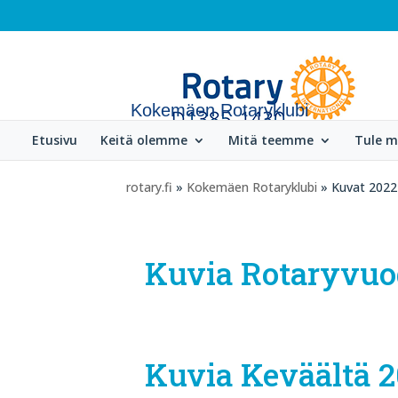
Kokemäen Rotaryklubi
Etusivu
Keitä olemme
Mitä teemme
Tule 
rotary.fi
»
Kokemäen Rotaryklubi
» Kuvat 2022
Kuvia Rotaryvuod
Kuvia Keväältä 