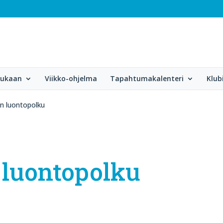
mukaan
Viikko-ohjelma
Tapahtumakalenteri
Klub
n luontopolku
 luontopolku