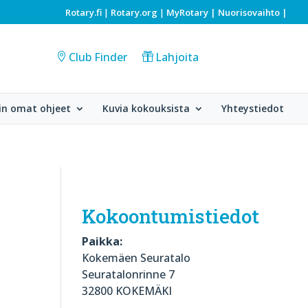
Rotary.fi
Rotary.org
MyRotary |
Nuorisovaihto
|
|
|
Club Finder
Lahjoita
in omat ohjeet
Kuvia kokouksista
Yhteystiedot
Kokoontumistiedot
Paikka:
Kokemäen Seuratalo
Seuratalonrinne 7
32800 KOKEMÄKI