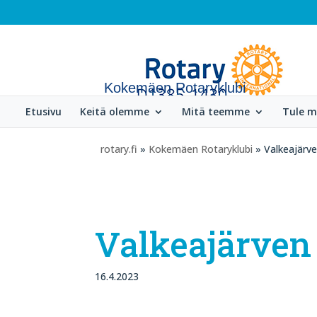
Kokemäen Rotaryklubi
Etusivu
Keitä olemme
Mitä teemme
Tule 
rotary.fi
»
Kokemäen Rotaryklubi
» Valkeajärve
Valkeajärven
16.4.2023