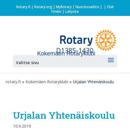
Rotary.fi
|
Rotary.org
|
MyRotary |
Nuorisovaihto
|
| Club
Finder
| Lahjoita
Kokemäen Rotaryklubi
Valitse sivu
rotary.fi
»
Kokemäen Rotaryklubi
» Urjalan Yhtenäiskoulu
Urjalan Yhtenäiskoulu
10.9.2019