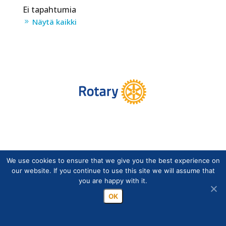
Ei tapahtumia
Näytä kaikki
We use cookies to ensure that we give you the best experience on
Copyright © Suomen Rotarypalvelu ry 2026 |
our website. If you continue to use this site we will assume that
Jäsentietojärjestelmän tietosuojaseloste
|
Henkilötietojen
you are happy with it.
käsittely Rotarytoiminnassa
OK