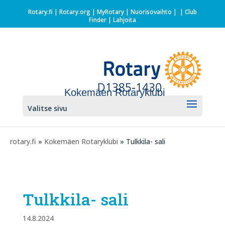
Rotary.fi
|
Rotary.org
|
MyRotary |
Nuorisovaihto
|
| Club
Finder
| Lahjoita
Kokemäen Rotaryklubi
Valitse sivu
rotary.fi
»
Kokemäen Rotaryklubi
» Tulkkila- sali
Tulkkila- sali
14.8.2024