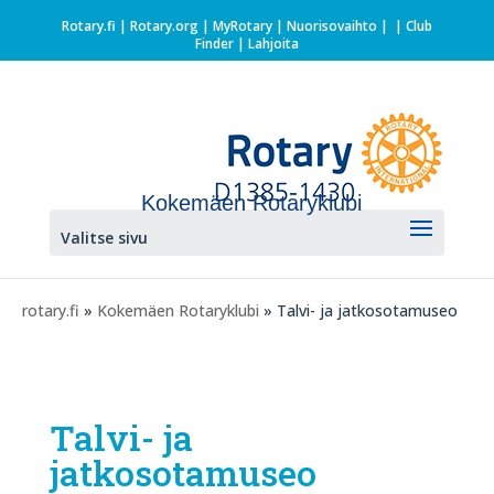
Rotary.fi
|
Rotary.org
|
MyRotary |
Nuorisovaihto
|
| Club
Finder
| Lahjoita
Kokemäen Rotaryklubi
Valitse sivu
rotary.fi
»
Kokemäen Rotaryklubi
» Talvi- ja jatkosotamuseo
Talvi- ja
jatkosotamuseo