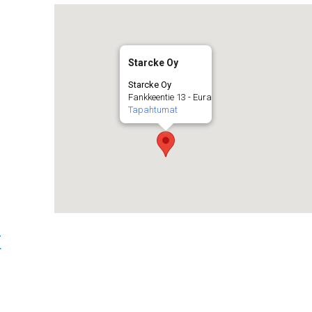
Starcke Oy
Starcke Oy
Fankkeentie 13 - Eura
Tapahtumat
t