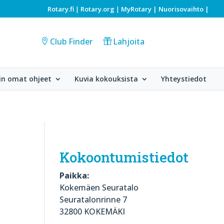
Rotary.fi
Rotary.org
MyRotary |
Nuorisovaihto
|
|
|
Club Finder
Lahjoita
in omat ohjeet
Kuvia kokouksista
Yhteystiedot
Kokoontumistiedot
Paikka:
Kokemäen Seuratalo
Seuratalonrinne 7
32800 KOKEMÄKI