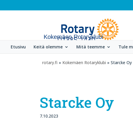
Kokemäen Rotaryklubi
Etusivu
Keitä olemme
Mitä teemme
Tule 
rotary.fi
»
Kokemäen Rotaryklubi
» Starcke Oy
Starcke Oy
7.10.2023