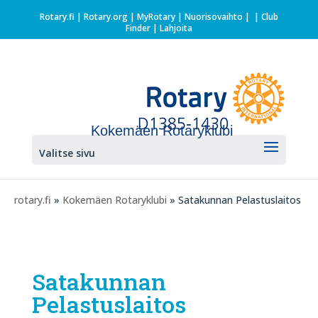
Rotary.fi
|
Rotary.org
|
MyRotary |
Nuorisovaihto
|
| Club
Finder
| Lahjoita
Kokemäen Rotaryklubi
Valitse sivu
rotary.fi
»
Kokemäen Rotaryklubi
» Satakunnan Pelastuslaitos
Satakunnan
Pelastuslaitos