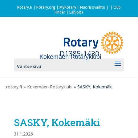
Rotary.fi
|
Rotary.org
|
MyRotary |
Nuorisovaihto
|
| Club
Finder
| Lahjoita
Kokemäen Rotaryklubi
Valitse sivu
rotary.fi
»
Kokemäen Rotaryklubi
» SASKY, Kokemäki
SASKY, Kokemäki
31.1.2026