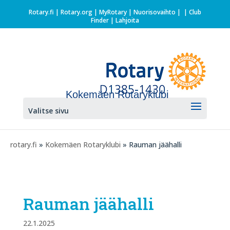
Rotary.fi
|
Rotary.org
|
MyRotary |
Nuorisovaihto
|
| Club
Finder
| Lahjoita
Kokemäen Rotaryklubi
Valitse sivu
rotary.fi
»
Kokemäen Rotaryklubi
» Rauman jäähalli
Rauman jäähalli
22.1.2025