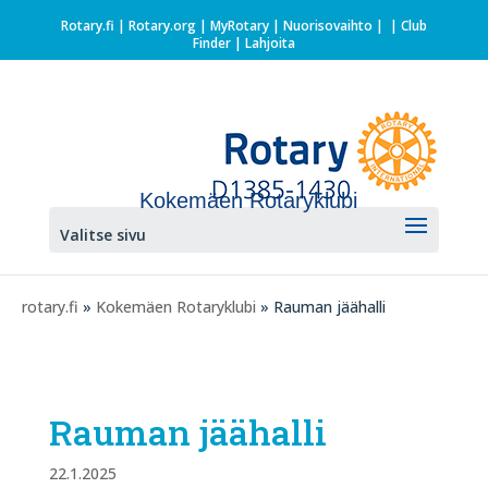
Rotary.fi
|
Rotary.org
|
MyRotary |
Nuorisovaihto
|
| Club
Finder
| Lahjoita
Kokemäen Rotaryklubi
Valitse sivu
rotary.fi
»
Kokemäen Rotaryklubi
» Rauman jäähalli
Rauman jäähalli
22.1.2025