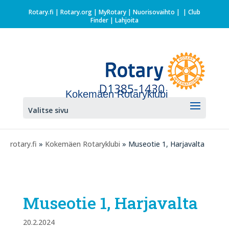
Rotary.fi
|
Rotary.org
|
MyRotary |
Nuorisovaihto
|
| Club
Finder
| Lahjoita
Kokemäen Rotaryklubi
Valitse sivu
rotary.fi
»
Kokemäen Rotaryklubi
» Museotie 1, Harjavalta
Museotie 1, Harjavalta
20.2.2024