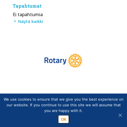
Tapahtumat
Ei tapahtumia
Näytä kaikki
We use cookies to ensure that we give you the best experience on
Copyright © Suomen Rotarypalvelu ry 2026 |
our website. If you continue to use this site we will assume that
Jäsentietojärjestelmän tietosuojaseloste
|
Henkilötietojen
you are happy with it.
käsittely Rotarytoiminnassa
OK