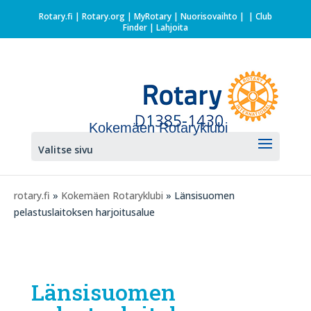
Rotary.fi
|
Rotary.org
|
MyRotary |
Nuorisovaihto
|
| Club
Finder
| Lahjoita
Kokemäen Rotaryklubi
Valitse sivu
rotary.fi
»
Kokemäen Rotaryklubi
» Länsisuomen
pelastuslaitoksen harjoitusalue
Länsisuomen