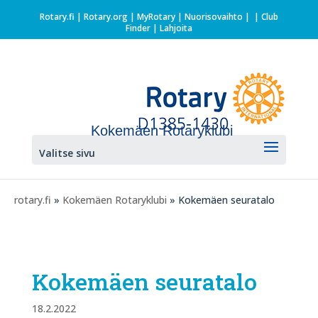
Rotary.fi
|
Rotary.org
|
MyRotary |
Nuorisovaihto
|
| Club
Finder
| Lahjoita
Kokemäen Rotaryklubi
Valitse sivu
rotary.fi
»
Kokemäen Rotaryklubi
» Kokemäen seuratalo
Kokemäen seuratalo
18.2.2022