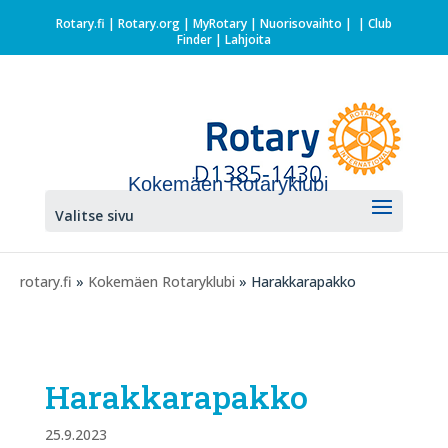
Rotary.fi
|
Rotary.org
|
MyRotary |
Nuorisovaihto
|
| Club
Finder
| Lahjoita
Kokemäen Rotaryklubi
Valitse sivu
rotary.fi
»
Kokemäen Rotaryklubi
» Harakkarapakko
Harakkarapakko
25.9.2023