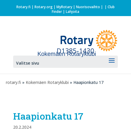
Rotary.fi
|
Rotary.org
|
MyRotary |
Nuorisovaihto
|
| Club
Finder
| Lahjoita
Kokemäen Rotaryklubi
Valitse sivu
rotary.fi
»
Kokemäen Rotaryklubi
» Haapionkatu 17
Haapionkatu 17
20.2.2024