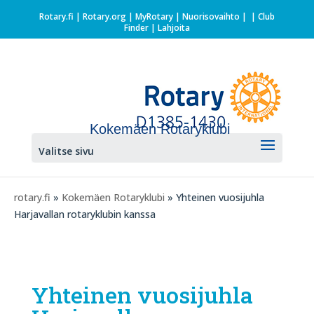
Rotary.fi
|
Rotary.org
|
MyRotary |
Nuorisovaihto
|
| Club
Finder
| Lahjoita
Kokemäen Rotaryklubi
Valitse sivu
rotary.fi
»
Kokemäen Rotaryklubi
» Yhteinen vuosijuhla
Harjavallan rotaryklubin kanssa
Yhteinen vuosijuhla