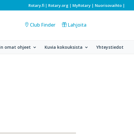
Rotary.fi
Rotary.org
MyRotary |
Nuorisovaihto
|
|
|
Club Finder
Lahjoita
in omat ohjeet
Kuvia kokouksista
Yhteystiedot