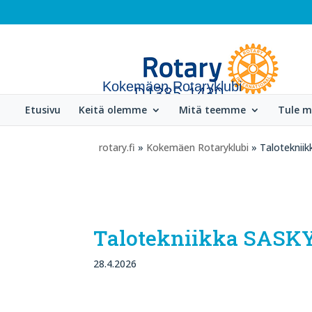
Kokemäen Rotaryklubi
Etusivu
Keitä olemme
Mitä teemme
Tule 
rotary.fi
»
Kokemäen Rotaryklubi
» Taloteknii
Talotekniikka SASK
28.4.2026