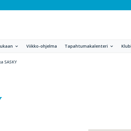
mukaan
Viikko-ohjelma
Tapahtumakalenteri
Klub
kka SASKY
Y