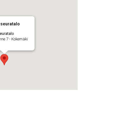
seuratalo
euratalo
nne 7 - Kokemäki