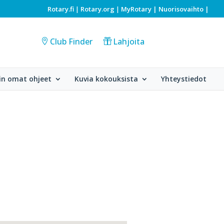
Rotary.fi
Rotary.org
MyRotary |
Nuorisovaihto
|
|
|
Club Finder
Lahjoita
in omat ohjeet
Kuvia kokouksista
Yhteystiedot