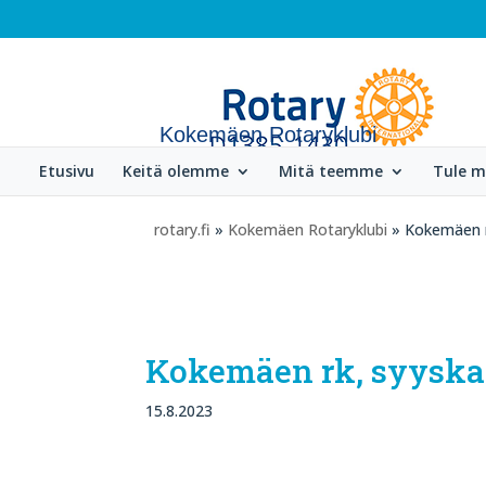
Kokemäen Rotaryklubi
Etusivu
Keitä olemme
Mitä teemme
Tule 
rotary.fi
»
Kokemäen Rotaryklubi
» Kokemäen r
Kokemäen rk, syyskau
15.8.2023