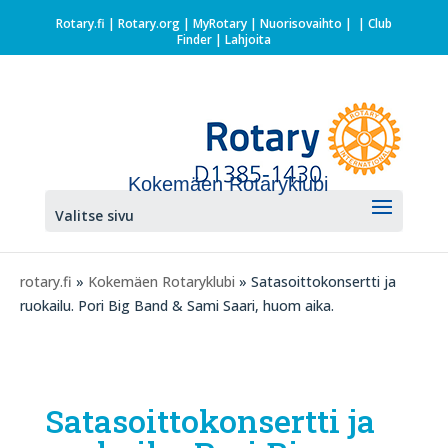
Rotary.fi
|
Rotary.org
|
MyRotary |
Nuorisovaihto
|
| Club
Finder
| Lahjoita
Kokemäen Rotaryklubi
Valitse sivu
rotary.fi
»
Kokemäen Rotaryklubi
» Satasoittokonsertti ja
ruokailu. Pori Big Band & Sami Saari, huom aika.
Satasoittokonsertti ja