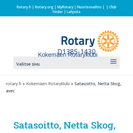
Rotary.fi
|
Rotary.org
|
MyRotary |
Nuorisovaihto
|
| Club
Finder
| Lahjoita
Kokemäen Rotaryklubi
Valitse sivu
rotary.fi
»
Kokemäen Rotaryklubi
» Satasoitto, Netta Skog,
avec
Satasoitto, Netta Skog,