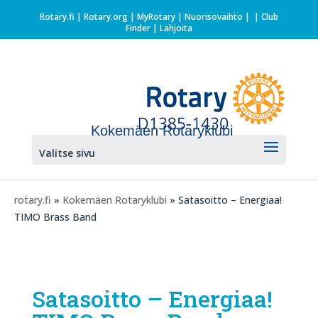
Rotary.fi
|
Rotary.org
|
MyRotary |
Nuorisovaihto
|
| Club
Finder
| Lahjoita
Kokemäen Rotaryklubi
Valitse sivu
rotary.fi
»
Kokemäen Rotaryklubi
» Satasoitto – Energiaa!
TIMO Brass Band
Satasoitto – Energiaa!