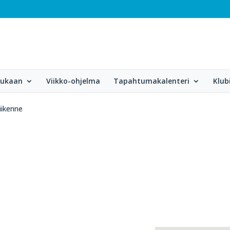
mukaan
Viikko-ohjelma
Tapahtumakalenteri
Klub
iikenne