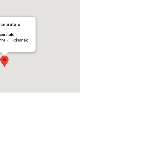
seuratalo
euratalo
nne 7 - Kokemäki