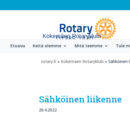
Kokemäen Rotaryklubi
Etusivu
Keitä olemme
Mitä teemme
Tule 
rotary.fi
»
Kokemäen Rotaryklubi
» Sähköinen l
Sähköinen liikenne
26.4.2022