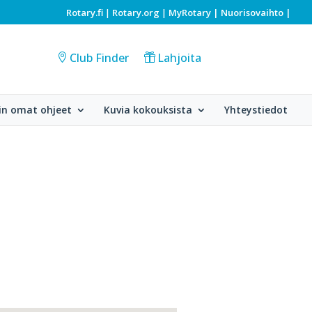
Rotary.fi
Rotary.org
MyRotary |
Nuorisovaihto
|
|
|
Club Finder
Lahjoita
in omat ohjeet
Kuvia kokouksista
Yhteystiedot