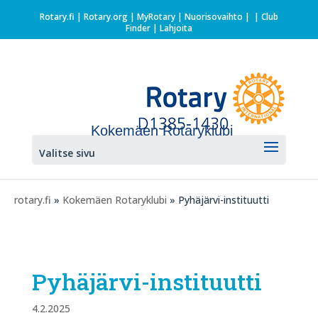
Rotary.fi
|
Rotary.org
|
MyRotary |
Nuorisovaihto
|
| Club
Finder
| Lahjoita
Kokemäen Rotaryklubi
Valitse sivu
rotary.fi
»
Kokemäen Rotaryklubi
» Pyhäjärvi-instituutti
Pyhäjärvi-instituutti
4.2.2025