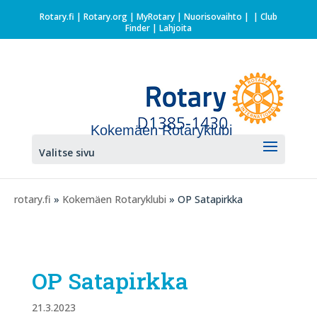
Rotary.fi
|
Rotary.org
|
MyRotary |
Nuorisovaihto
|
| Club
Finder
| Lahjoita
Kokemäen Rotaryklubi
Valitse sivu
rotary.fi
»
Kokemäen Rotaryklubi
» OP Satapirkka
OP Satapirkka
21.3.2023