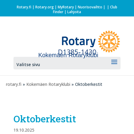
Rotary.fi
|
Rotary.org
|
MyRotary |
Nuorisovaihto
|
| Club
Finder
| Lahjoita
Kokemäen Rotaryklubi
Valitse sivu
rotary.fi
»
Kokemäen Rotaryklubi
» Oktoberkestit
Oktoberkestit
19.10.2025