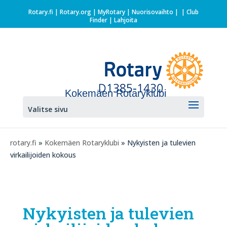
Rotary.fi
|
Rotary.org
|
MyRotary |
Nuorisovaihto
|
| Club
Finder
| Lahjoita
Kokemäen Rotaryklubi
Valitse sivu
rotary.fi
»
Kokemäen Rotaryklubi
» Nykyisten ja tulevien
virkailijoiden kokous
Nykyisten ja tulevien