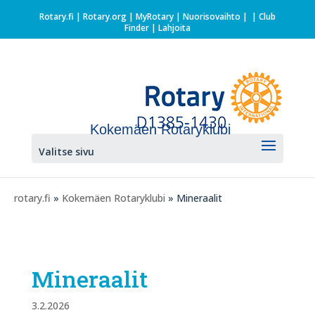
Rotary.fi
|
Rotary.org
|
MyRotary |
Nuorisovaihto
|
| Club
Finder
| Lahjoita
Kokemäen Rotaryklubi
Valitse sivu
rotary.fi
»
Kokemäen Rotaryklubi
» Mineraalit
Mineraalit
3.2.2026