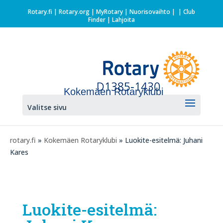
Rotary.fi
|
Rotary.org
|
MyRotary |
Nuorisovaihto
|
| Club
Finder
| Lahjoita
Kokemäen Rotaryklubi
Valitse sivu
rotary.fi
»
Kokemäen Rotaryklubi
» Luokite-esitelmä: Juhani
Kares
Luokite-esitelmä: