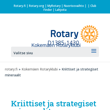
Rotary.fi
|
Rotary.org
|
MyRotary |
Nuorisovaihto
|
| Club
Finder
| Lahjoita
Kokemäen Rotaryklubi
Valitse sivu
rotary.fi
»
Kokemäen Rotaryklubi
» Kriittiset ja strategiset
mineraalit
Kriittiset ja strategiset