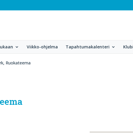
mukaan
Viikko-ohjelma
Tapahtumakalenteri
Klub
rk, Ruokateema
teema