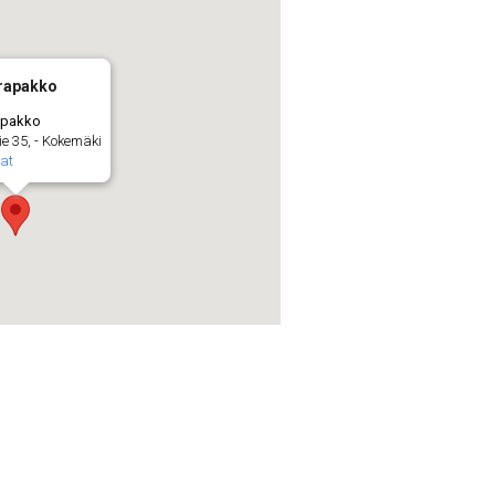
rapakko
apakko
e 35, - Kokemäki
at