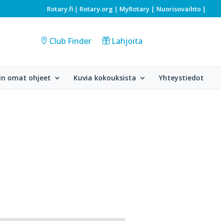
Rotary.fi
Rotary.org
MyRotary |
Nuorisovaihto
|
|
|
Club Finder
Lahjoita
in omat ohjeet
Kuvia kokouksista
Yhteystiedot