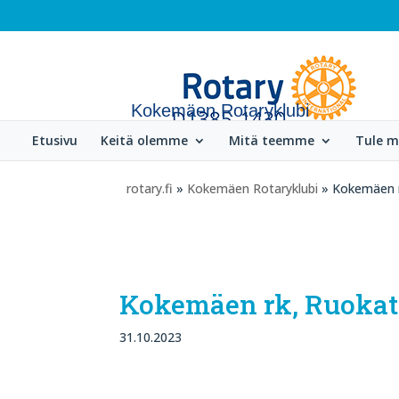
Kokemäen Rotaryklubi
Etusivu
Keitä olemme
Mitä teemme
Tule 
rotary.fi
»
Kokemäen Rotaryklubi
» Kokemäen 
Kokemäen rk, Ruoka
31.10.2023