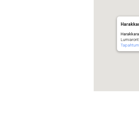
Harakka
Harakkar
Lumiaronti
Tapahtum