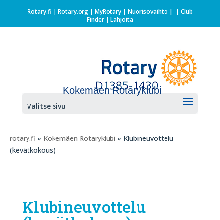
Rotary.fi
|
Rotary.org
|
MyRotary |
Nuorisovaihto
|
| Club
Finder
| Lahjoita
Kokemäen Rotaryklubi
Valitse sivu
rotary.fi
»
Kokemäen Rotaryklubi
» Klubineuvottelu
(kevätkokous)
Klubineuvottelu