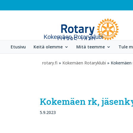
Kokemäen Rotaryklubi
Etusivu
Keitä olemme
Mitä teemme
Tule 
rotary.fi
»
Kokemäen Rotaryklubi
» Kokemäen rk
Kokemäen rk, jäsenky
5.9.2023