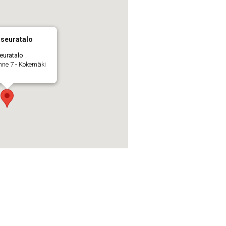
seuratalo
euratalo
nne 7 - Kokemäki