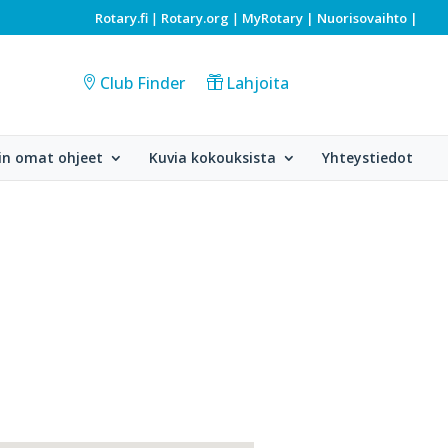
Rotary.fi
Rotary.org
MyRotary |
Nuorisovaihto
|
|
|
Club Finder
Lahjoita
in omat ohjeet
Kuvia kokouksista
Yhteystiedot