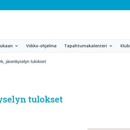
mukaan
Viikko-ohjelma
Tapahtumakalenteri
Klub
, jäsenkyselyn tulokset
selyn tulokset