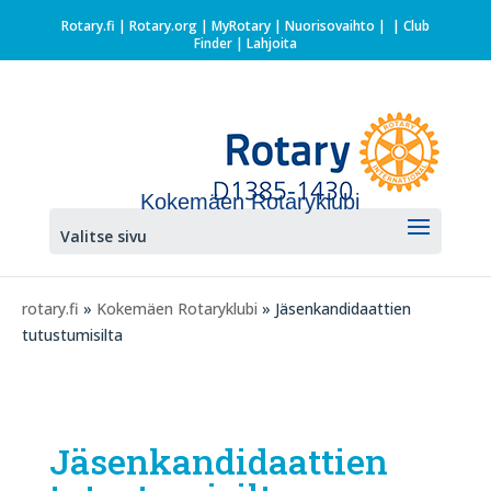
Rotary.fi
|
Rotary.org
|
MyRotary |
Nuorisovaihto
|
| Club
Finder
| Lahjoita
Kokemäen Rotaryklubi
Valitse sivu
rotary.fi
»
Kokemäen Rotaryklubi
» Jäsenkandidaattien
tutustumisilta
Jäsenkandidaattien