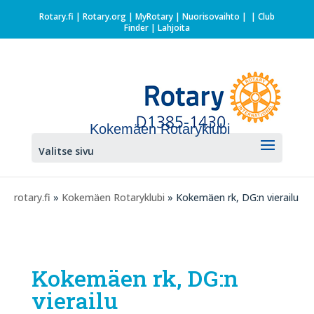
Rotary.fi
|
Rotary.org
|
MyRotary |
Nuorisovaihto
|
| Club
Finder
| Lahjoita
Kokemäen Rotaryklubi
Valitse sivu
rotary.fi
»
Kokemäen Rotaryklubi
» Kokemäen rk, DG:n vierailu
Kokemäen rk, DG:n
vierailu