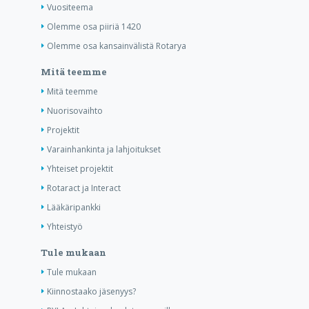
Vuositeema
Olemme osa piiriä 1420
Olemme osa kansainvälistä Rotarya
Mitä teemme
Mitä teemme
Nuorisovaihto
Projektit
Varainhankinta ja lahjoitukset
Yhteiset projektit
Rotaract ja Interact
Lääkäripankki
Yhteistyö
Tule mukaan
Tule mukaan
Kiinnostaako jäsenyys?