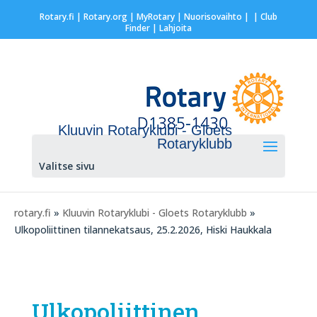
Rotary.fi
|
Rotary.org
|
MyRotary |
Nuorisovaihto
|
| Club
Finder
| Lahjoita
Kluuvin Rotaryklubi - Gloets
Rotaryklubb
Valitse sivu
rotary.fi
»
Kluuvin Rotaryklubi - Gloets Rotaryklubb
»
Ulkopoliittinen tilannekatsaus, 25.2.2026, Hiski Haukkala
Ulkopoliittinen