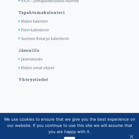
RYLA – Johtajuuskoulutus nuorille
Tapahtumakalenteri
Klubin kalenteri
Piirin kalenteriin
Suomen Rotaryn kalenteriin
Jäsenille
Jäsensivusto
Klubin omat ohjeet
Yhteystiedot
We use cookies to ensure that we give you the best experience on
Copyright © Suomen Rotarypalvelu ry 2026 |
our website. If you continue to use this site we will assume that
Jäsentietojärjestelmän tietosuojaseloste
|
Henkilötietojen
you are happy with it.
käsittely Rotarytoiminnassa