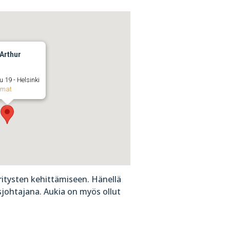
 Arthur
u 19 - Helsinki
umat
yritysten kehittämiseen. Hänellä
johtajana. Aukia on myös ollut