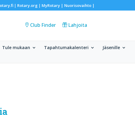
otary.fi
Rotary.org
MyRotary |
Nuorisovaihto
|
|
|
Club Finder
Lahjoita
Tule mukaan
Tapahtumakalenteri
Jäsenille
ia