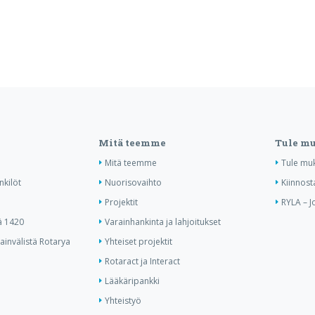
Mitä teemme
Tule m
Mitä teemme
Tule mu
nkilöt
Nuorisovaihto
Kiinnost
Projektit
RYLA – J
ä 1420
Varainhankinta ja lahjoitukset
invälistä Rotarya
Yhteiset projektit
Rotaract ja Interact
Lääkäripankki
Yhteistyö