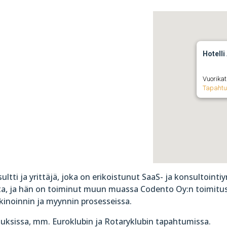
Hotelli
Vuorikat
Tapaht
ltti ja yrittäjä, joka on erikoistunut SaaS- ja konsultointi
ta, ja hän on toiminut muun muassa Codento Oy:n toimitus
noinnin ja myynnin prosesseissa.
isuuksissa, mm. Euroklubin ja Rotaryklubin tapahtumissa.