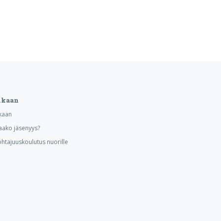
ukaan
kaan
aako jäsenyys?
ohtajuuskoulutus nuorille