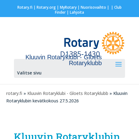
Rotary.fi
|
Rotary.org
|
MyRotary |
Nuorisovaihto
|
| Club
Finder
| Lahjoita
Kluuvin Rotaryklubi - Gloets
Rotaryklubb
Valitse sivu
rotary.fi
»
Kluuvin Rotaryklubi - Gloets Rotaryklubb
» Kluuvin
Rotaryklubin kevätkokous 27.5.2026
Kluuvin Rotaryklubin