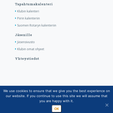
Tapahtumakalenteri
Klubin kalenteri
Piirin kalenteriin
Suomen Rotaryn kalenteriin
Jäsenille
Jäsensivusto
Klubin omat ohjeet
Yhteystiedot
We use cookies to ensure that we give you the best experience on
Copyright © Suomen Rotarypalvelu ry 2026 |
our website. If you continue to use this site we will assume that
Jäsentietojärjestelmän tietosuojaseloste
|
Henkilötietojen
you are happy with it.
käsittely Rotarytoiminnassa
OK