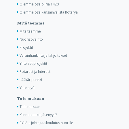
Olemme osa piiriä 1420
Olemme osa kansainvälistä Rotarya
Mitä teemme
Mitä teemme
Nuorisovaihto
Projektit
Varainhankinta ja lahjoitukset
Yhteiset projektit
Rotaract ja Interact
Lääkäripankki
Yhteistyö
Tule mukaan
Tule mukaan
Kiinnostaako jäsenyys?
RYLA – Johtajuuskoulutus nuorille