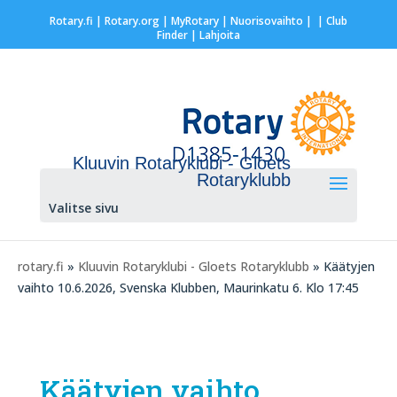
Rotary.fi
|
Rotary.org
|
MyRotary |
Nuorisovaihto
|
| Club
Finder
| Lahjoita
Kluuvin Rotaryklubi - Gloets
Rotaryklubb
Valitse sivu
rotary.fi
»
Kluuvin Rotaryklubi - Gloets Rotaryklubb
» Käätyjen
vaihto 10.6.2026, Svenska Klubben, Maurinkatu 6. Klo 17:45
Käätyjen vaihto