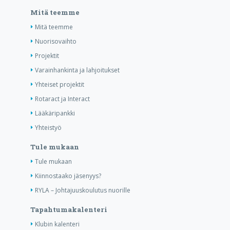
Mitä teemme
Mitä teemme
Nuorisovaihto
Projektit
Varainhankinta ja lahjoitukset
Yhteiset projektit
Rotaract ja Interact
Lääkäripankki
Yhteistyö
Tule mukaan
Tule mukaan
Kiinnostaako jäsenyys?
RYLA – Johtajuuskoulutus nuorille
Tapahtumakalenteri
Klubin kalenteri