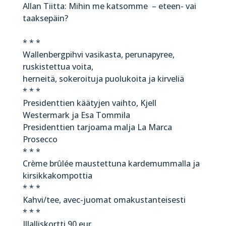
Allan Tiitta: Mihin me katsomme – eteen- vai
taaksepäin?
* * *
Wallenbergpihvi vasikasta, perunapyree,
ruskistettua voita,
herneitä, sokeroituja puolukoita ja kirveliä
* * *
Presidenttien käätyjen vaihto, Kjell
Westermark ja Esa Tommila
Presidenttien tarjoama malja La Marca
Prosecco
* * *
Crème brûlée maustettuna kardemummalla ja
kirsikkakompottia
* * *
Kahvi/tee, avec-juomat omakustanteisesti
* * *
Illalliskortti 90 eur