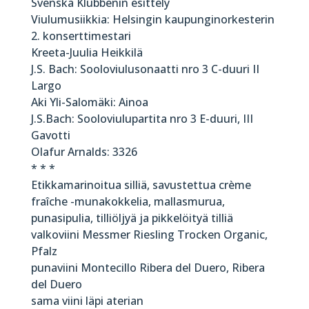
Svenska Klubbenin esittely
Viulumusiikkia: Helsingin kaupunginorkesterin
2. konserttimestari
Kreeta-Juulia Heikkilä
J.S. Bach: Sooloviulusonaatti nro 3 C-duuri II
Largo
Aki Yli-Salomäki: Ainoa
J.S.Bach: Sooloviulupartita nro 3 E-duuri, III
Gavotti
Olafur Arnalds: 3326
* * *
Etikkamarinoitua silliä, savustettua crème
fraîche -munakokkelia, mallasmurua,
punasipulia, tilliöljyä ja pikkelöityä tilliä
valkoviini Messmer Riesling Trocken Organic,
Pfalz
punaviini Montecillo Ribera del Duero, Ribera
del Duero
sama viini läpi aterian