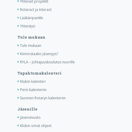
Yhteiset projektit
Rotaract ja Interact
Lääkäripankki
Yhteistyö
Tule mukaan
Tule mukaan
Kiinnostaako jäsenyys?
RYLA – Johtajuuskoulutus nuorille
Tapahtumakalenteri
Klubin kalenteri
Piirin kalenteriin
Suomen Rotaryn kalenteriin
Jäsenille
Jäsensivusto
Klubin omat ohjeet