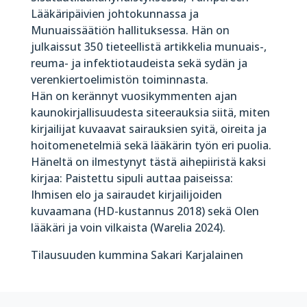
Lääkäripäivien johtokunnassa ja
Munuaissäätiön hallituksessa. Hän on
julkaissut 350 tieteellistä artikkelia munuais-,
reuma- ja infektiotaudeista sekä sydän ja
verenkiertoelimistön toiminnasta.
Hän on kerännyt vuosikymmenten ajan
kaunokirjallisuudesta siteerauksia siitä, miten
kirjailijat kuvaavat sairauksien syitä, oireita ja
hoitomenetelmiä sekä lääkärin työn eri puolia.
Häneltä on ilmestynyt tästä aihepiiristä kaksi
kirjaa: Paistettu sipuli auttaa paiseissa:
Ihmisen elo ja sairaudet kirjailijoiden
kuvaamana (HD-kustannus 2018) sekä Olen
lääkäri ja voin vilkaista (Warelia 2024).
Tilausuuden kummina Sakari Karjalainen