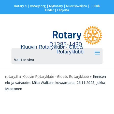
Rotary.fi
|
Rotary.org
|
MyRotary |
Nuorisovaihto
|
| Club
Finder
| Lahjoita
Kluuvin Rotaryklubi - Gloets
Rotaryklubb
Valitse sivu
rotary.fi
»
Kluuvin Rotaryklubi - Gloets Rotaryklubb
» Ihmisen
elo ja sairaudet Mika Waltarin kuvaamana, 26.11.2025, Jukka
Mustonen