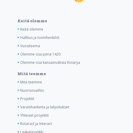
Keitä olemme
Keitä olemme
Hallitus ja toimihenkilöt
Vuositeema
Olemme osa piiriä 1420
Olemme osa kansainvälistä Rotarya
Mitä teemme
Mitä teemme
Nuorisovaihto
Projektit
Varainhankinta ja lahjoitukset
Yhteiset projektit
Rotaract ja Interact
Lääkäripankki