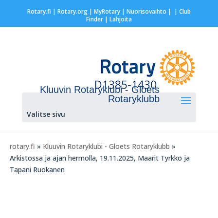
Rotary.fi
|
Rotary.org
|
MyRotary |
Nuorisovaihto
|
| Club
Finder
| Lahjoita
Kluuvin Rotaryklubi - Gloets
Rotaryklubb
Valitse sivu
rotary.fi
»
Kluuvin Rotaryklubi - Gloets Rotaryklubb
»
Arkistossa ja ajan hermolla, 19.11.2025, Maarit Tyrkkö ja
Tapani Ruokanen