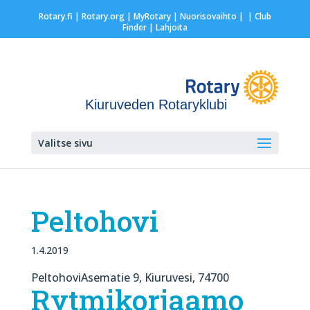
Rotary.fi
|
Rotary.org
|
MyRotary |
Nuorisovaihto
|
| Club
Finder
| Lahjoita
Kiuruveden Rotaryklubi
Valitse sivu
Peltohovi
1.4.2019
PeltohoviAsematie 9, Kiuruvesi, 74700
Rytmikorjaamo