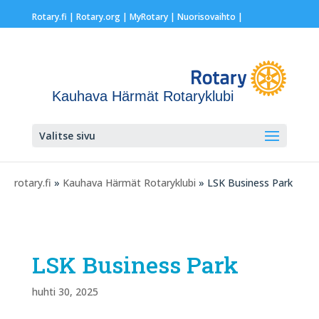
Rotary.fi
|
Rotary.org
|
MyRotary |
Nuorisovaihto
|
Kauhava Härmät Rotaryklubi
Valitse sivu
rotary.fi
»
Kauhava Härmät Rotaryklubi
» LSK Business Park
LSK Business Park
huhti 30, 2025