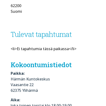
62200
Suomi
Tulevat tapahtumat
<li>Ei tapahtumia tässä paikassa</li>
Kokoontumistiedot
Paikka:
Härmän Kuntokeskus
Vaasantie 22
62375 Ylihärmä
Aika:
Joka toinen torstai klo 18.00-19.00