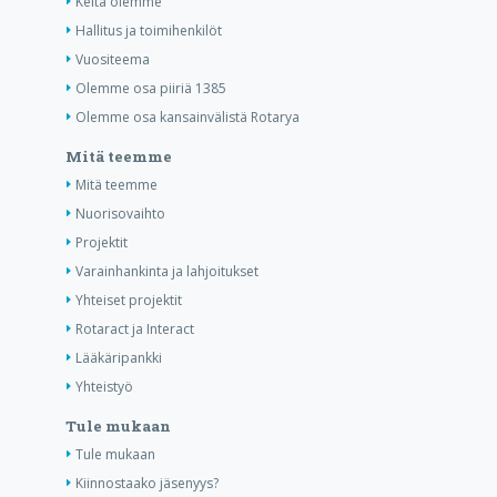
Keitä olemme
Hallitus ja toimihenkilöt
Vuositeema
Olemme osa piiriä 1385
Olemme osa kansainvälistä Rotarya
Mitä teemme
Mitä teemme
Nuorisovaihto
Projektit
Varainhankinta ja lahjoitukset
Yhteiset projektit
Rotaract ja Interact
Lääkäripankki
Yhteistyö
Tule mukaan
Tule mukaan
Kiinnostaako jäsenyys?