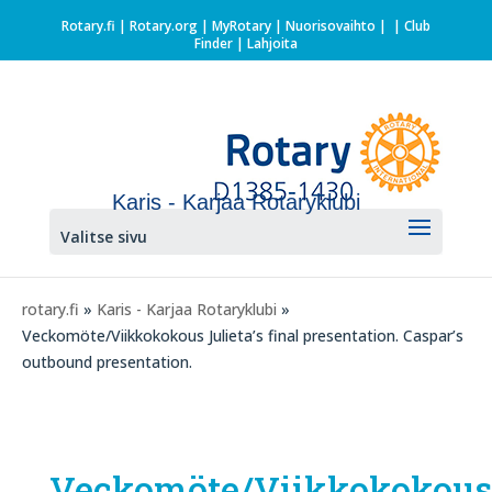
Rotary.fi
|
Rotary.org
|
MyRotary |
Nuorisovaihto
|
| Club
Finder
| Lahjoita
Karis - Karjaa Rotaryklubi
Valitse sivu
rotary.fi
»
Karis - Karjaa Rotaryklubi
»
Veckomöte/Viikkokokous Julieta’s final presentation. Caspar’s
outbound presentation.
Veckomöte/Viikkokokous